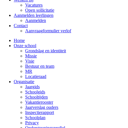
Vacatures
Open sollicitatie
Aanmelden leerlingen
Aanmelden
Contact
Aanvraagformulier verlof
Home
Onze school
Grondslag en identiteit
Missie
Visie
Bestuur en team
MR
Locatieraad
Organisatie
Jaargids
Schoolgids
Schooltijden
Vakantierooster
Jaarverslag ouders
Inspectierapport
Schoolplan
Privacy
Ondersteuningsprofiel