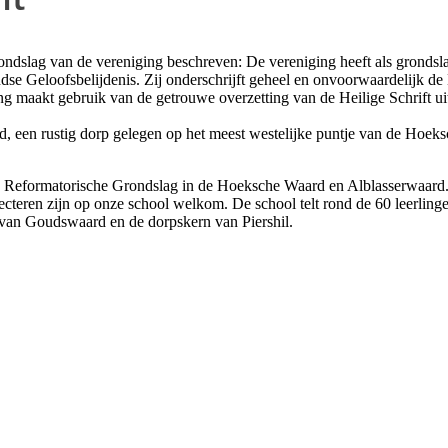
 grondslag van de vereniging beschreven: De vereniging heeft als gronds
ndse Geloofsbelijdenis. Zij onderschrijft geheel en onvoorwaardelijk de
maakt gebruik van de getrouwe overzetting van de Heilige Schrift uit d
d, een rustig dorp gelegen op het meest westelijke puntje van de Hoek
op Reformatorische Grondslag in de Hoeksche Waard en Alblasserwaard
ecteren zijn op onze school welkom. De school telt rond de 60 leerling
van Goudswaard en de dorpskern van Piershil.