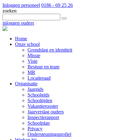
Inloggen personeel
0186 - 69 25 26
zoeken
inloggen ouders
Home
Onze school
Grondslag en identiteit
Missie
Visie
Bestuur en team
MR
Locatieraad
Organisatie
Jaargids
Schoolgids
Schooltijden
Vakantierooster
Jaarverslag ouders
Inspectierapport
Schoolplan
Privacy
Ondersteuningsprofiel
Werken bij