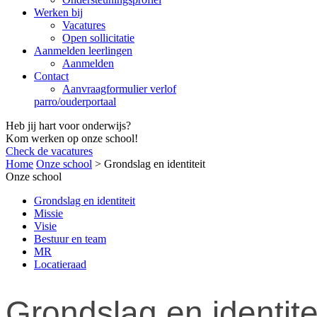
Werken bij
Vacatures
Open sollicitatie
Aanmelden leerlingen
Aanmelden
Contact
Aanvraagformulier verlof
parro/ouderportaal
Heb jij hart voor onderwijs?
Kom werken op onze school!
Check de vacatures
Home
Onze school
>
Grondslag en identiteit
Onze school
Grondslag en identiteit
Missie
Visie
Bestuur en team
MR
Locatieraad
Grondslag en identite