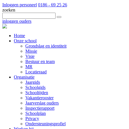
Inloggen personeel
0186 - 69 25 26
zoeken
inloggen ouders
Home
Onze school
Grondslag en identiteit
Missie
Visie
Bestuur en team
MR
Locatieraad
Organisatie
Jaargids
Schoolgids
Schooltijden
Vakantierooster
Jaarverslag ouders
Inspectierapport
Schoolplan
Privacy
Ondersteuningsprofiel
Werken bij