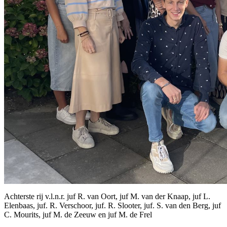
Achterste rij v.l.n.r. juf R. van Oort, juf M. van der Knaap, juf L.
Elenbaas, juf. R. Verschoor, juf. R. Slooter, juf. S. van den Berg, juf
C. Mourits, juf M. de Zeeuw en juf M. de Frel