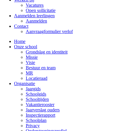
Vacatures
Open sollicitatie
Aanmelden leerlingen
Aanmelden
Contact
Aanvraagformulier verlof
Home
Onze school
Grondslag en identiteit
Missie
Visie
Bestuur en team
MR
Locatieraad
Organisatie
Jaargids
Schoolgids
Schooltijden
Vakantierooster
Jaarverslag ouders
Inspectierapport
Schoolplan
Privacy
Ondersteuningsprofiel