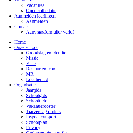
Vacatures
Open sollicitatie
Aanmelden leerlingen
Aanmelden
Contact
Aanvraagformulier verlof
Home
Onze school
Grondslag en identiteit
Missie
Visie
Bestuur en team
MR
Locatieraad
Organisatie
Jaargids
Schoolgids
Schooltijden
Vakantierooster
Jaarverslag ouders
Inspectierapport
Schoolplan
Privacy
Ondersteuningsprofiel