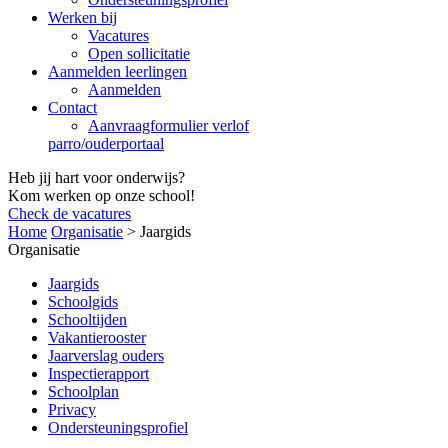
Werken bij
Vacatures
Open sollicitatie
Aanmelden leerlingen
Aanmelden
Contact
Aanvraagformulier verlof
parro/ouderportaal
Heb jij hart voor onderwijs?
Kom werken op onze school!
Check de vacatures
Home
Organisatie
>
Jaargids
Organisatie
Jaargids
Schoolgids
Schooltijden
Vakantierooster
Jaarverslag ouders
Inspectierapport
Schoolplan
Privacy
Ondersteuningsprofiel