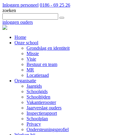
Inloggen personeel
0186 - 69 25 26
zoeken
inloggen ouders
Home
Onze school
Grondslag en identiteit
Missie
Visie
Bestuur en team
MR
Locatieraad
Organisatie
Jaargids
Schoolgids
Schooltijden
Vakantierooster
Jaarverslag ouders
Inspectierapport
Schoolplan
Privacy
Ondersteuningsprofiel
Werken bij