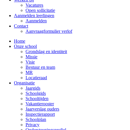
Vacatures
Open sollicitatie
Aanmelden leerlingen
Aanmelden
Contact
Aanvraagformulier verlof
Home
Onze school
Grondslag en identiteit
Missie
Visie
Bestuur en team
MR
Locatieraad
Organisatie
Jaargids
Schoolgids
Schooltijden
Vakantierooster
Jaarverslag ouders
Inspectierapport
Schoolplan
Privacy
Ondersteuningsprofiel