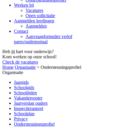
Werken bij
Vacatures
Open sollicitatie
Aanmelden leerlingen
Aanmelden
Contact
Aanvraagformulier verlof
parro/ouderportaal
Heb jij hart voor onderwijs?
Kom werken op onze school!
Check de vacatures
Home
Organisatie
>
Ondersteuningsprofiel
Organisatie
Jaargids
Schoolgids
Schooltijden
Vakantierooster
Jaarverslag ouders
Inspectierapport
Schoolplan
Privacy
Ondersteuningsprofiel