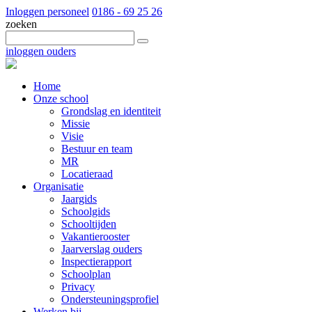
Inloggen personeel
0186 - 69 25 26
zoeken
inloggen ouders
Home
Onze school
Grondslag en identiteit
Missie
Visie
Bestuur en team
MR
Locatieraad
Organisatie
Jaargids
Schoolgids
Schooltijden
Vakantierooster
Jaarverslag ouders
Inspectierapport
Schoolplan
Privacy
Ondersteuningsprofiel
Werken bij