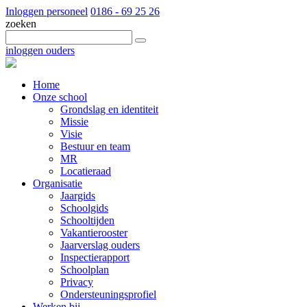
Inloggen personeel
0186 - 69 25 26
zoeken
inloggen ouders
Home
Onze school
Grondslag en identiteit
Missie
Visie
Bestuur en team
MR
Locatieraad
Organisatie
Jaargids
Schoolgids
Schooltijden
Vakantierooster
Jaarverslag ouders
Inspectierapport
Schoolplan
Privacy
Ondersteuningsprofiel
Werken bij