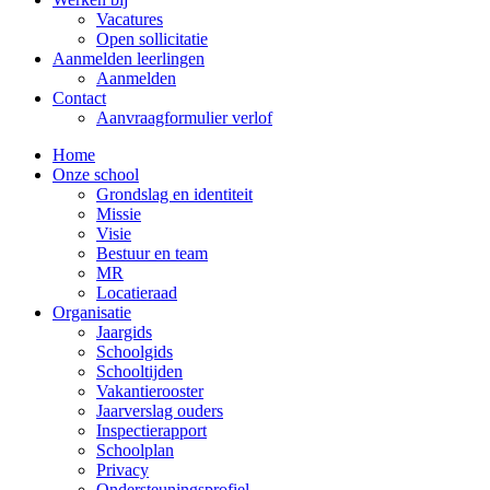
Vacatures
Open sollicitatie
Aanmelden leerlingen
Aanmelden
Contact
Aanvraagformulier verlof
Home
Onze school
Grondslag en identiteit
Missie
Visie
Bestuur en team
MR
Locatieraad
Organisatie
Jaargids
Schoolgids
Schooltijden
Vakantierooster
Jaarverslag ouders
Inspectierapport
Schoolplan
Privacy
Ondersteuningsprofiel