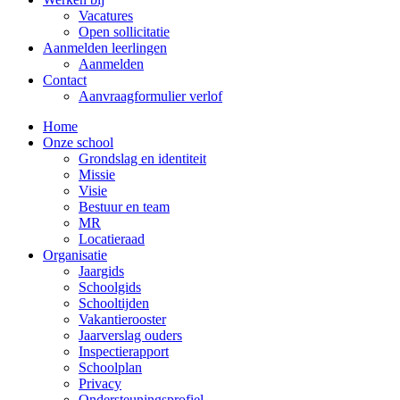
Vacatures
Open sollicitatie
Aanmelden leerlingen
Aanmelden
Contact
Aanvraagformulier verlof
Home
Onze school
Grondslag en identiteit
Missie
Visie
Bestuur en team
MR
Locatieraad
Organisatie
Jaargids
Schoolgids
Schooltijden
Vakantierooster
Jaarverslag ouders
Inspectierapport
Schoolplan
Privacy
Ondersteuningsprofiel