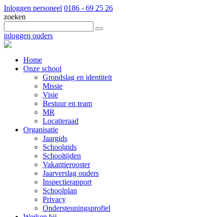
Inloggen personeel
0186 - 69 25 26
zoeken
inloggen ouders
Home
Onze school
Grondslag en identiteit
Missie
Visie
Bestuur en team
MR
Locatieraad
Organisatie
Jaargids
Schoolgids
Schooltijden
Vakantierooster
Jaarverslag ouders
Inspectierapport
Schoolplan
Privacy
Ondersteuningsprofiel
Werken bij