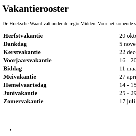
Vakantierooster
De Hoeksche Waard valt onder de regio Midden. Voor het komende sc
Herfstvakantie
20 okt
Dankdag
5 nov
Kerstvakantie
22 dec
Voorjaarsvakantie
16 - 2
Biddag
11 maa
Meivakantie
27 apr
Hemelvaartsdag
14 - 1
Junivakantie
25 - 2
Zomervakantie
17 jul