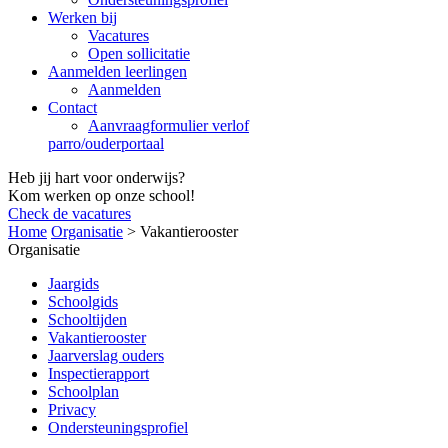
Werken bij
Vacatures
Open sollicitatie
Aanmelden leerlingen
Aanmelden
Contact
Aanvraagformulier verlof
parro/ouderportaal
Heb jij hart voor onderwijs?
Kom werken op onze school!
Check de vacatures
Home
Organisatie
>
Vakantierooster
Organisatie
Jaargids
Schoolgids
Schooltijden
Vakantierooster
Jaarverslag ouders
Inspectierapport
Schoolplan
Privacy
Ondersteuningsprofiel