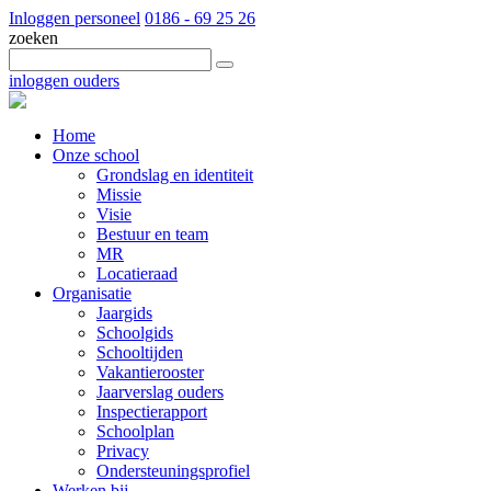
Inloggen personeel
0186 - 69 25 26
zoeken
inloggen ouders
Home
Onze school
Grondslag en identiteit
Missie
Visie
Bestuur en team
MR
Locatieraad
Organisatie
Jaargids
Schoolgids
Schooltijden
Vakantierooster
Jaarverslag ouders
Inspectierapport
Schoolplan
Privacy
Ondersteuningsprofiel
Werken bij