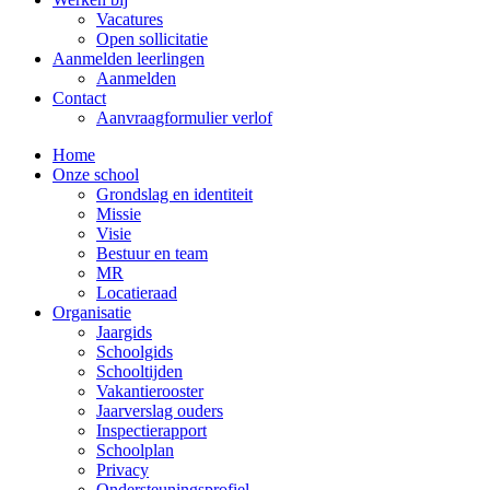
Vacatures
Open sollicitatie
Aanmelden leerlingen
Aanmelden
Contact
Aanvraagformulier verlof
Home
Onze school
Grondslag en identiteit
Missie
Visie
Bestuur en team
MR
Locatieraad
Organisatie
Jaargids
Schoolgids
Schooltijden
Vakantierooster
Jaarverslag ouders
Inspectierapport
Schoolplan
Privacy
Ondersteuningsprofiel